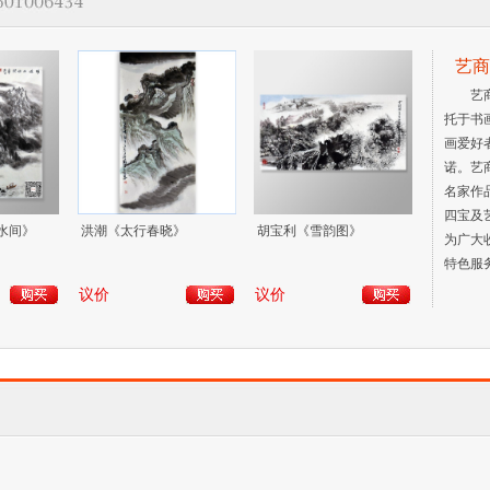
艺商
艺
托于书
画爱好
诺。艺
名家作
四宝及
水间》
洪潮《太行春晓》
胡宝利《雪韵图》
为广大
特色服
议价
议价