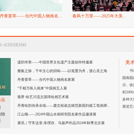
丹青荟萃——当代中国人物画名...
春风十万里——2025年大美...
美
遗韵华章——中国世界文化遗产主题创作特邀展
书
雅集之脉，千年文心的回响——以笔墨为舟，渡心灵之海
园南园
丹青荟萃——当代中国人物画名家展
示、收
“千相万殊入画来”中国画五人展
积20
视界·绘艺川流文国璋绘画艺术展
多种大
作品
丹青绘韵传承永续——龚文桢崔志斌范新国刘俊工笔画师...
展览艺
部
的独
江山颂——2024中国山水画研究院名家作品邀请展
形
展讯｜守常达变-朱理存、马振声作品2024年秋季北京展