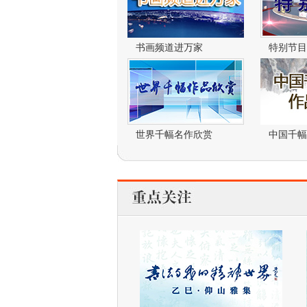
书画频道进万家
特别节目
世界千幅名作欣赏
中国千幅