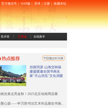
｜
官方微信号
｜
WAP版
｜
登录
｜
注册
｜
收藏本站
美术馆
艺商城
在线教学
丝路同源·山海交响福
建援疆邀全国书画名
家“天山润见”文化润疆
动画光束点亮金秋！2025北京动画周启幕
翰墨心源——申万胜书法艺术作品展在书画...