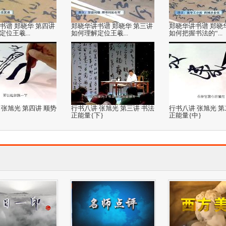
书谱 郑晓华 第四讲
郑晓华讲书谱 郑晓华 第三讲
郑晓华讲书谱 郑晓
位王羲...
如何理解定位王羲...
如何把握书法的“...
 张旭光 第四讲 顺势
行书八讲 张旭光 第三讲 书法
行书八讲 张旭光 第
正能量{下}
正能量{中}