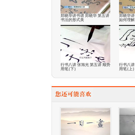
郑晓华讲书谱 郑晓华 第五讲
郑晓华讲
书法的形式美
如何理解定
行书八讲 张旭光 第五讲 顺势
行书八讲
用笔{下}
用笔{上}