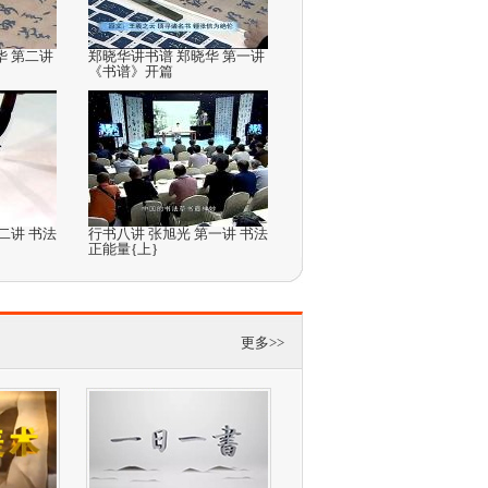
华 第二讲
郑晓华讲书谱 郑晓华 第一讲
《书谱》开篇
二讲 书法
行书八讲 张旭光 第一讲 书法
正能量{上}
更多>>