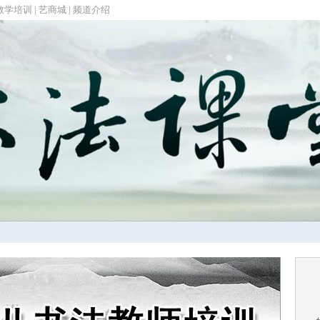
教学培训
|
艺商城
|
频道介绍