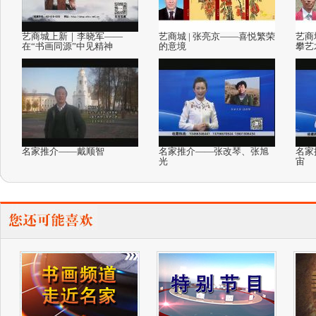
艺商城上新｜李晓军——
艺商城 | 张亮京——喜悦繁荣
艺商
在“书画同源”中见精神
的意境
攀艺
名家推介——戴顺智
名家推介——张改琴、张旭
名家
光
宙