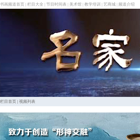
书画频道首页
|
栏目大全
|
节目时间表
|
美术馆
|
教学培训
|
艺商城
|
频道介绍
栏目首页
|
视频列表