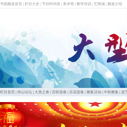
书画频道首页
|
栏目大全
|
节目时间表
|
美术馆
|
教学培训
|
艺商城
|
频道介绍
栏目首页
|
仰山论坛
|
大美之春
|
百联迎春
|
百花迎春
|
雅集活动
|
中秋雅集
|
进