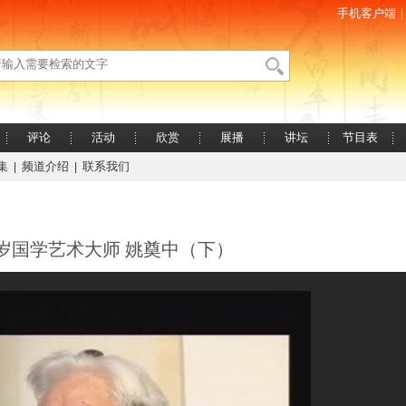
手机客户端
评论
活动
欣赏
展播
讲坛
节目表
集
频道介绍
联系我们
|
|
岁国学艺术大师 姚奠中（下）