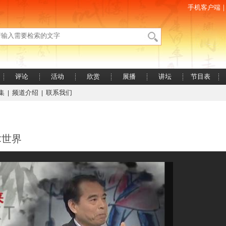
手机客户端
评论
活动
欣赏
展播
讲坛
节目表
集
频道介绍
联系我们
|
|
术世界