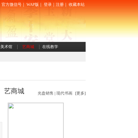
｜
官方微信号
｜
WAP版
｜
登录
｜
注册
｜
收藏本站
美术馆
艺商城
在线教学
艺商城
光盘销售
|
现代书画
[
更多
]