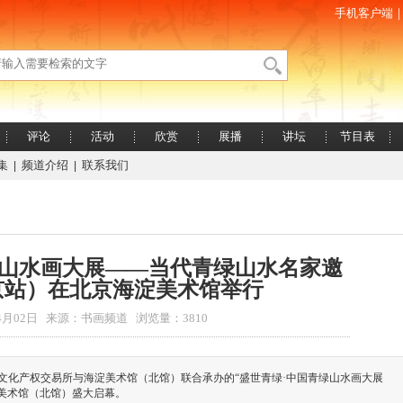
手机客户端
评论
活动
欣赏
展播
讲坛
节目表
集
频道介绍
联系我们
|
|
绿山水画大展——当代青绿山水名家邀
京站）在北京海淀美术馆举行
04月02日 来源：书画频道 浏览量：3810
徽省文化产权交易所与海淀美术馆（北馆）联合承办的“盛世青绿·中国青绿山水画大展
美术馆（北馆）盛大启幕。